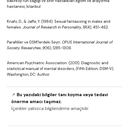
Bakırköy ruh sağlığı ve sinir hastalıkları eğitim ve araştırma
hastanesi, İstanbul
Knafo, D., & Jaffe, Y. (1984). Sexual fantasizing in males and
females.
Journal of Research in Personality
,
18
(4), 451-462.
Parafililer ve DSM’lerdeki Seyri.
OPUS International Journal of
Society Researches
,
9
(16), 1285-1306.
American Psychiatric Association. (2013). Diagnostic and
statistical manual of mental disorders, (Fifth Edition; DSM-V).
Washington, DC: Author.
📌
Bu yazıdaki bilgiler tanı koyma veya tedavi
önerme amacı taşımaz.
İçerikler yalnızca bilgilendirme amaçlıdır.