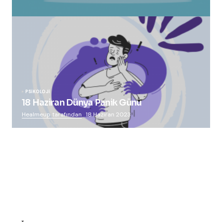
“Squid Game” Bize Ne Anlatmak İstiyor?
Healmeup tarafından
24 Ekim 2021
PSIKOLOJI
18 Haziran Dünya Panik Günü
Healmeup tarafından
18 Haziran 2023