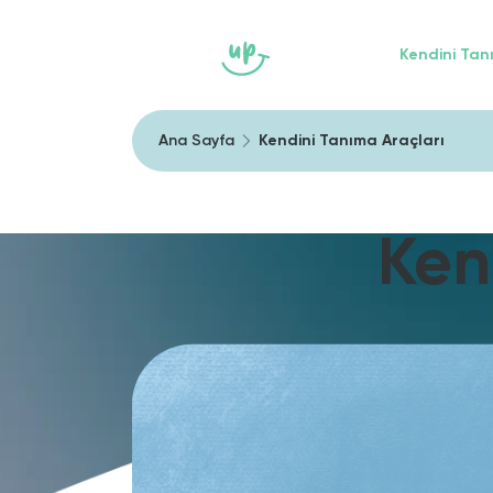
Ana Sayfa
Heally
Kendini Tan
Ana Sayfa
Kendini Tanıma Araçları
Ken