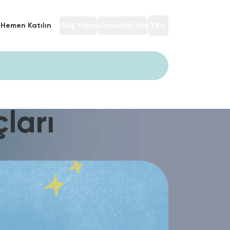
Hemen Katılın
Giriş Yapın
Uzmanlar İçin
TR
ları