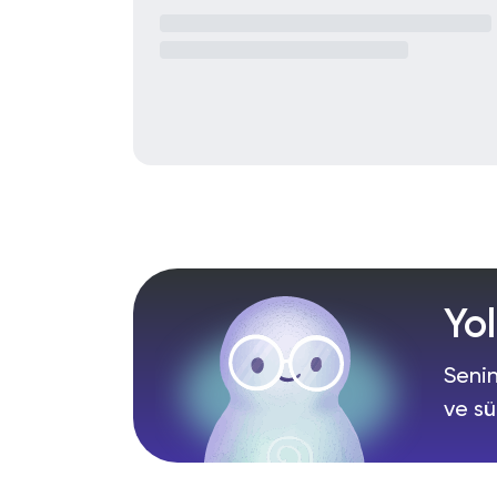
Yo
Senin
ve sü