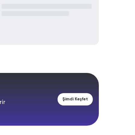
Şimdi Keşfet
rir