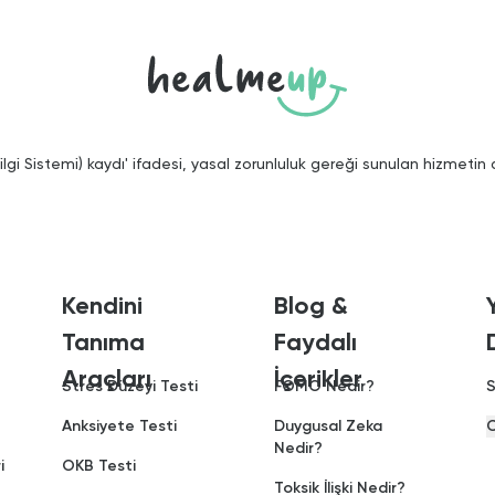
gi Sistemi) kaydı' ifadesi, yasal zorunluluk gereği sunulan hizmetin
Kendini
Blog &
Tanıma
Faydalı
Araçları
İçerikler
Stres Düzeyi Testi
FOMO Nedir?
S
Anksiyete Testi
Duygusal Zeka
C
Nedir?
i
OKB Testi
Toksik İlişki Nedir?