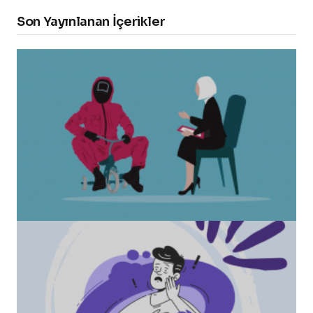
Son Yayınlanan İçerikler
“Squid Game” Bize Ne Anlatmak İstiyor?
Healmeup tarafından
24 Ekim 2021