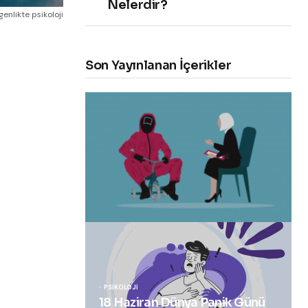
Nelerdir?
genlikte psikoloji
Son Yayınlanan İçerikler
“Squid Game” Bize Ne Anlatmak
İstiyor?
Healmeup tarafından
24 Ekim 2021
PSIKOLOJI
18 Haziran Dünya Panik Günü