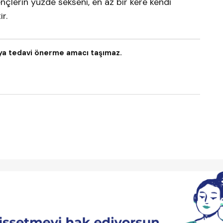
çlerin yüzde sekseni, en az bir kere kendi
r.
veya tedavi önerme amacı taşımaz.