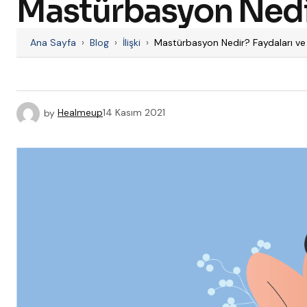
Mastürbasyon Nedir?
Ana Sayfa
›
Blog
›
İlişki
›
Mastürbasyon Nedir? Faydaları ve 
by
Healmeup
14 Kasım 2021