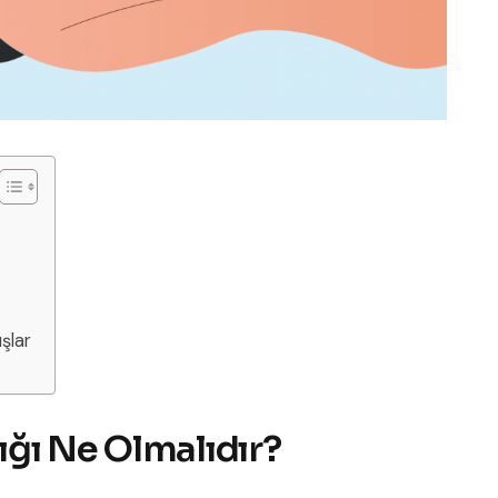
ışlar
ğı Ne Olmalıdır?