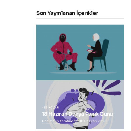
Son Yayınlanan İçerikler
“Squid Game” Bize Ne Anlatmak
İstiyor?
Healmeup tarafından
24 Ekim 2021
PSIKOLOJI
18 Haziran Dünya Panik Günü
Healmeup tarafından
18 Haziran 2023