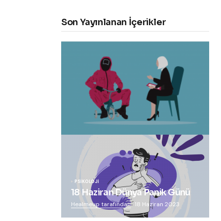
Son Yayınlanan İçerikler
“Squid Game” Bize Ne Anlatmak
İstiyor?
Healmeup tarafından
24 Ekim 2021
PSIKOLOJI
18 Haziran Dünya Panik Günü
Healmeup tarafından
18 Haziran 2023