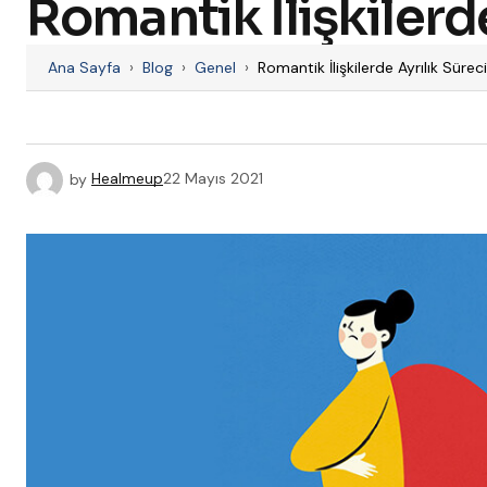
Romantik İlişkilerde
Ana Sayfa
›
Blog
›
Genel
›
Romantik İlişkilerde Ayrılık Süreci
by
Healmeup
22 Mayıs 2021