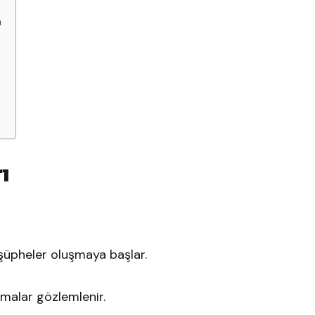
a
ı
r şüpheler oluşmaya başlar.
nmalar gözlemlenir.