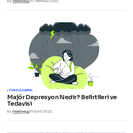
by
Healmeup
10 Temmuz 2022
PSIKOLOJI
GENEL
Majör Depresyon Nedir? Belirtileri ve
Tedavisi
by
Healmeup
15 Eylül 2022