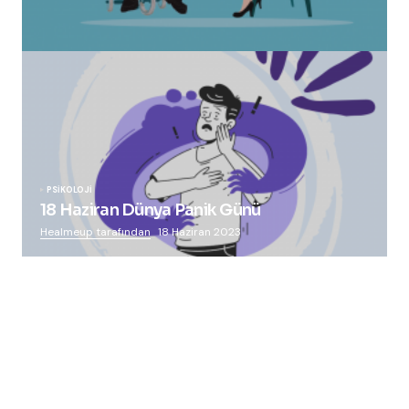
“Squid Game” Bize Ne Anlatmak İstiyor?
Healmeup tarafından
24 Ekim 2021
PSIKOLOJI
18 Haziran Dünya Panik Günü
Healmeup tarafından
18 Haziran 2023