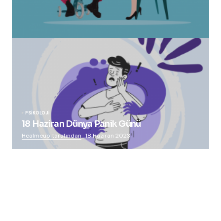
“Squid Game” Bize Ne Anlatmak İstiyor?
Healmeup tarafından
24 Ekim 2021
PSIKOLOJI
18 Haziran Dünya Panik Günü
Healmeup tarafından
18 Haziran 2023