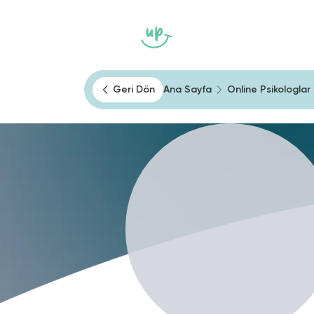
Ana Sayfa
Heally
Kendini Tan
Geri Dön
Ana Sayfa
Online Psikologlar