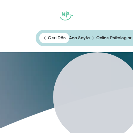
Ana Sayfa
Heally
Kendini Tan
Geri Dön
Ana Sayfa
Online Psikologlar