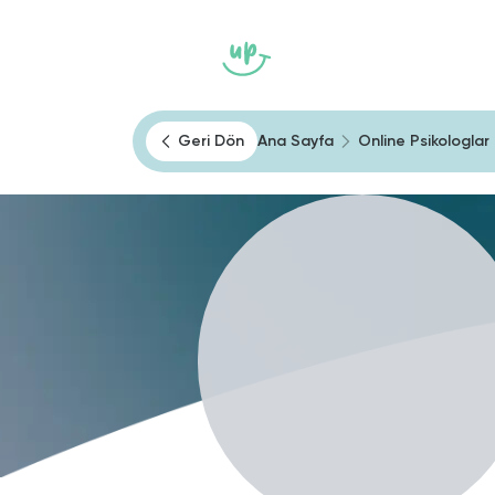
Ana Sayfa
Heally
Kendini Tan
Geri Dön
Ana Sayfa
Online Psikologlar