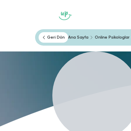
Ana Sayfa
Heally
Kendini Tan
Geri Dön
Ana Sayfa
Online Psikologlar