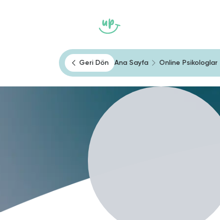
Ana Sayfa
Heally
Kendini Tan
Geri Dön
Ana Sayfa
Online Psikologlar