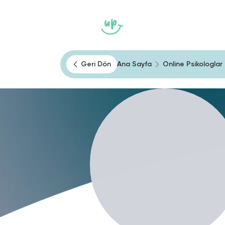
Ana Sayfa
Heally
Kendini Tan
Geri Dön
Ana Sayfa
Online Psikologlar