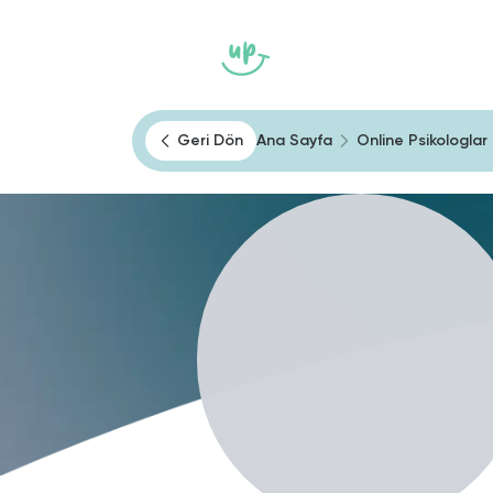
Ana Sayfa
Heally
Kendini Tan
Geri Dön
Ana Sayfa
Online Psikologlar