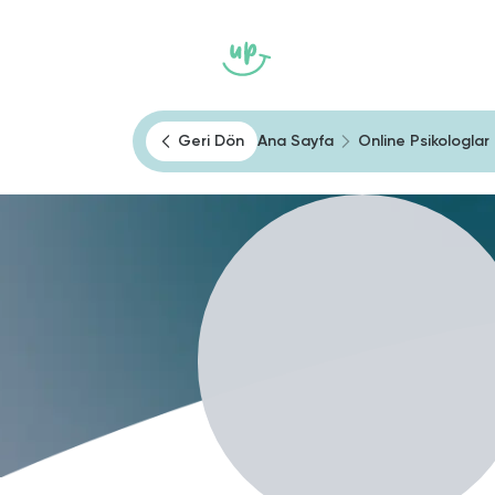
Ana Sayfa
Heally
Kendini Tan
Geri Dön
Ana Sayfa
Online Psikologlar