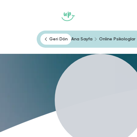
Ana Sayfa
Heally
Kendini Tan
Geri Dön
Ana Sayfa
Online Psikologlar