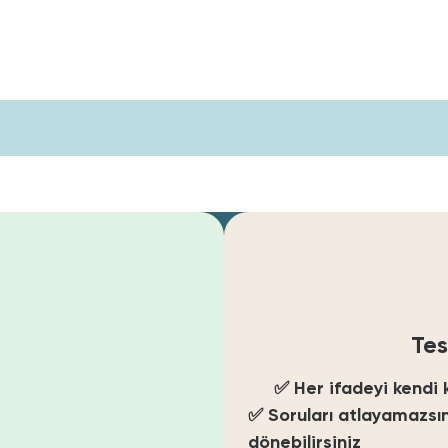
ıma Araçları
Şirketler İçin
Blog
Tes
✅
Her ifadeyi kendi 
✅
Soruları atlayamazsı
dönebilirsiniz