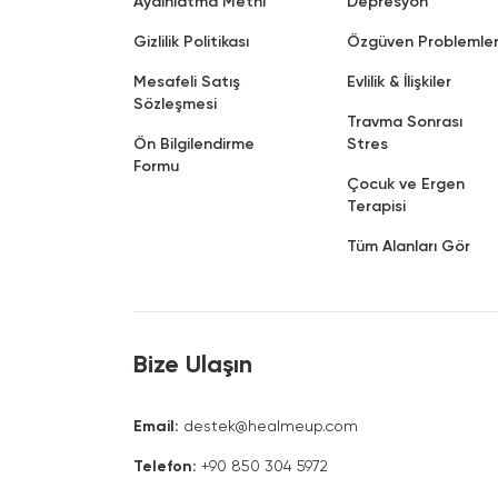
Aydınlatma Metni
Depresyon
Gizlilik Politikası
Özgüven Problemler
Mesafeli Satış
Evlilik & İlişkiler
Sözleşmesi
Travma Sonrası
Ön Bilgilendirme
Stres
Formu
Çocuk ve Ergen
Terapisi
Tüm Alanları Gör
Bize Ulaşın
Email
:
destek@healmeup.com
Telefon
:
+90 850 304 5972