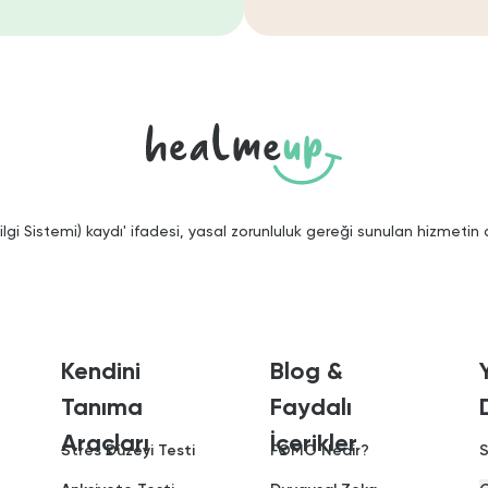
gi Sistemi) kaydı' ifadesi, yasal zorunluluk gereği sunulan hizmetin
Kendini
Blog &
Tanıma
Faydalı
Araçları
İçerikler
Stres Düzeyi Testi
FOMO Nedir?
S