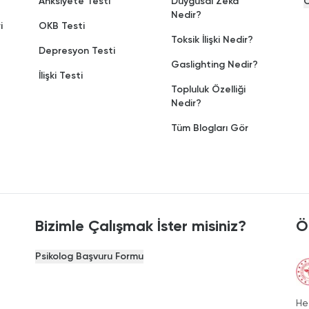
Anksiyete Testi
Duygusal Zeka
C
Nedir?
i
OKB Testi
Toksik İlişki Nedir?
Depresyon Testi
Gaslighting Nedir?
İlişki Testi
Topluluk Özelliği
Nedir?
Tüm Blogları Gör
Bizimle Çalışmak İster misiniz?
Ö
Psikolog Başvuru Formu
He