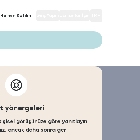
Hemen Katılın
Giriş Yapın
Uzmanlar İçin
TR
t yönergeleri
kişisel görüşünüze göre yanıtlayın
nız, ancak daha sonra geri