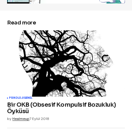
Read more
PSIKOLOJI
GENEL
Bir OKB (Obsesif Kompulsif Bozukluk)
Öyküsü
by
Healmeup
7 Eylül 2018