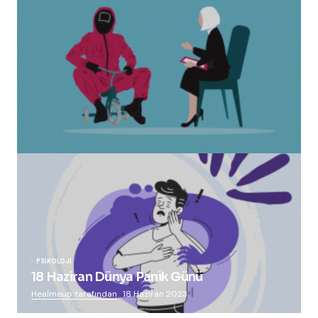
“Squid Game” Bize Ne Anlatmak İstiyor?
Healmeup tarafından
24 Ekim 2021
PSIKOLOJI
18 Haziran Dünya Panik Günü
Healmeup tarafından
18 Haziran 2023