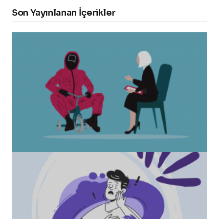
Son Yayınlanan İçerikler
“Squid Game” Bize Ne Anlatmak İstiyor?
Healmeup tarafından
24 Ekim 2021