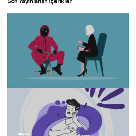
Son Yayınlanan İçerikler
“Squid Game” Bize Ne Anlatmak İstiyor?
Healmeup tarafından
24 Ekim 2021
PSIKOLOJI