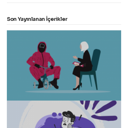
Son Yayınlanan İçerikler
“Squid Game” Bize Ne Anlatmak İstiyor?
Healmeup tarafından
24 Ekim 2021