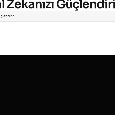
l Zekanızı Güçlendir
çlendirin