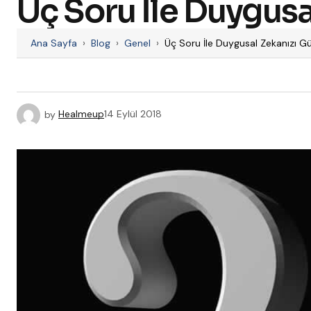
Üç Soru İle Duygusa
Ana Sayfa
›
Blog
›
Genel
›
Üç Soru İle Duygusal Zekanızı Gü
by
Healmeup
14 Eylül 2018