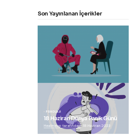
Son Yayınlanan İçerikler
“Squid Game” Bize Ne Anlatmak
İstiyor?
Healmeup tarafından
24 Ekim 2021
PSIKOLOJI
18 Haziran Dünya Panik Günü
Healmeup tarafından
18 Haziran 2023