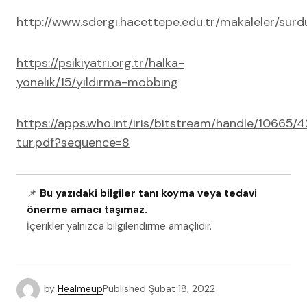
http://www.sdergi.hacettepe.edu.tr/makaleler/surdu
https://psikiyatri.org.tr/halka-
yonelik/15/yildirma-mobbing
https://apps.who.int/iris/bitstream/handle/10665
tur.pdf?sequence=8
📌
Bu yazıdaki bilgiler tanı koyma veya tedavi
önerme amacı taşımaz.
İçerikler yalnızca bilgilendirme amaçlıdır.
by
Healmeup
Published
Şubat 18, 2022