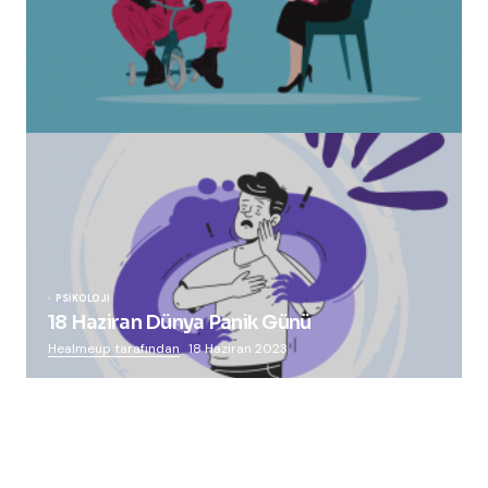
“Squid Game” Bize Ne Anlatmak İstiyor?
Healmeup tarafından
24 Ekim 2021
PSIKOLOJI
18 Haziran Dünya Panik Günü
Healmeup tarafından
18 Haziran 2023